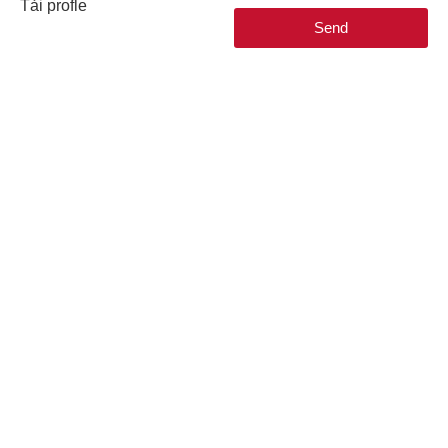
Tải profle
Send
Copyright © 2025 SGMI Holdings. All rights reserved