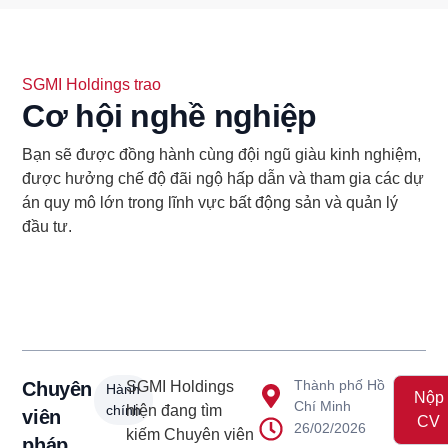
SGMI Holdings trao
Cơ hội nghề nghiệp
Bạn sẽ được đồng hành cùng đội ngũ giàu kinh nghiệm,
được hưởng chế độ đãi ngộ hấp dẫn và tham gia các dự
án quy mô lớn trong lĩnh vực bất động sản và quản lý
đầu tư.
Thành phố Hồ
Chuyên
SGMI Holdings
Hành
Nộp
Chí Minh
chính
hiện đang tìm
viên
CV
26/02/2026
kiếm Chuyên viên
pháp