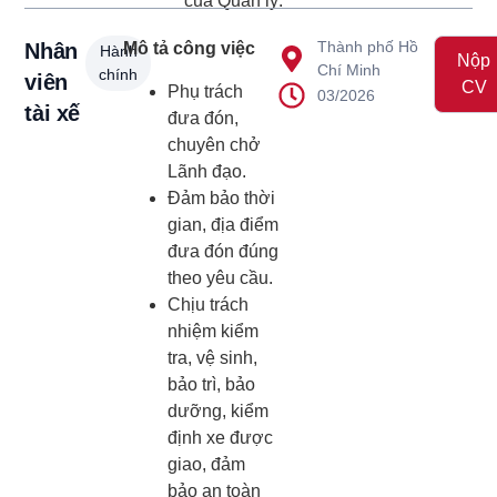
của Quản lý.
Thành phố Hồ
Nhân
Mô tả công việc
Hành
Nộp
Chí Minh
chính
viên
CV
Phụ trách
03/2026
tài xế
đưa đón,
chuyên chở
Lãnh đạo.
Đảm bảo thời
gian, địa điểm
đưa đón đúng
theo yêu cầu.
Chịu trách
nhiệm kiểm
tra, vệ sinh,
bảo trì, bảo
dưỡng, kiểm
định xe được
giao, đảm
bảo an toàn