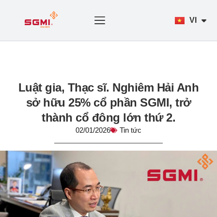
Chuyển
đến
VI
EN
nội
dung
TRANG CHỦ
GIỚI THIỆU
LĨNH VỰC
TIN TỨC
TUYỂN DỤNG
LIÊN HỆ
Luật gia, Thạc sĩ. Nghiêm Hải Anh
sở hữu 25% cổ phần SGMI, trở
thành cổ đông lớn thứ 2.
02/01/2026
Tin tức