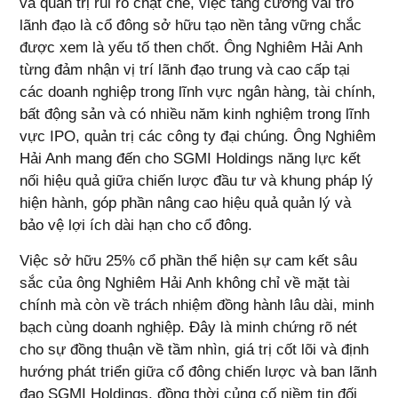
và quản trị rủi ro chặt chẽ, việc tăng cường vai trò
lãnh đạo là cổ đông sở hữu tạo nền tảng vững chắc
được xem là yếu tố then chốt. Ông Nghiêm Hải Anh
từng đảm nhận vị trí lãnh đạo trung và cao cấp tại
các doanh nghiệp trong lĩnh vực ngân hàng, tài chính,
bất động sản và có nhiều năm kinh nghiệm trong lĩnh
vực IPO, quản trị các công ty đại chúng. Ông Nghiêm
Hải Anh mang đến cho SGMI Holdings năng lực kết
nối hiệu quả giữa chiến lược đầu tư và khung pháp lý
hiện hành, góp phần nâng cao hiệu quả quản lý và
bảo vệ lợi ích dài hạn cho cổ đông.
Việc sở hữu 25% cổ phần thể hiện sự cam kết sâu
sắc của ông Nghiêm Hải Anh không chỉ về mặt tài
chính mà còn về trách nhiệm đồng hành lâu dài, minh
bạch cùng doanh nghiệp. Đây là minh chứng rõ nét
cho sự đồng thuận về tầm nhìn, giá trị cốt lõi và định
hướng phát triển giữa cổ đông chiến lược và ban lãnh
đạo SGMI Holdings, đồng thời củng cố niềm tin đối