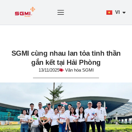
Chuyển
đến
VI
EN
nội
dung
TRANG CHỦ
GIỚI THIỆU
LĨNH VỰC
TIN TỨC
TUYỂN DỤNG
LIÊN HỆ
SGMI cùng nhau lan tỏa tinh thần
gắn kết tại Hải Phòng
13/11/2025
Văn hóa SGMI