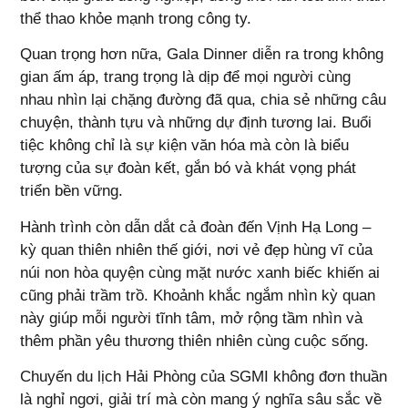
thể thao khỏe mạnh trong công ty.
Quan trọng hơn nữa, Gala Dinner diễn ra trong không
gian ấm áp, trang trọng là dịp để mọi người cùng
nhau nhìn lại chặng đường đã qua, chia sẻ những câu
chuyện, thành tựu và những dự định tương lai. Buổi
tiệc không chỉ là sự kiện văn hóa mà còn là biểu
tượng của sự đoàn kết, gắn bó và khát vọng phát
triển bền vững.
Hành trình còn dẫn dắt cả đoàn đến Vịnh Hạ Long –
kỳ quan thiên nhiên thế giới, nơi vẻ đẹp hùng vĩ của
núi non hòa quyện cùng mặt nước xanh biếc khiến ai
cũng phải trầm trồ. Khoảnh khắc ngắm nhìn kỳ quan
này giúp mỗi người tĩnh tâm, mở rộng tầm nhìn và
thêm phần yêu thương thiên nhiên cùng cuộc sống.
Chuyến du lịch Hải Phòng của SGMI không đơn thuần
là nghỉ ngơi, giải trí mà còn mang ý nghĩa sâu sắc về